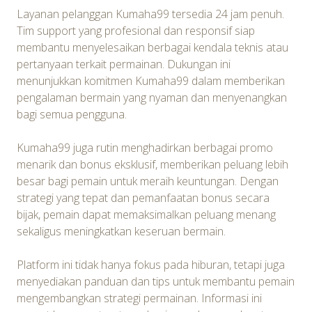
Layanan pelanggan Kumaha99 tersedia 24 jam penuh.
Tim support yang profesional dan responsif siap
membantu menyelesaikan berbagai kendala teknis atau
pertanyaan terkait permainan. Dukungan ini
menunjukkan komitmen Kumaha99 dalam memberikan
pengalaman bermain yang nyaman dan menyenangkan
bagi semua pengguna.
Kumaha99 juga rutin menghadirkan berbagai promo
menarik dan bonus eksklusif, memberikan peluang lebih
besar bagi pemain untuk meraih keuntungan. Dengan
strategi yang tepat dan pemanfaatan bonus secara
bijak, pemain dapat memaksimalkan peluang menang
sekaligus meningkatkan keseruan bermain.
Platform ini tidak hanya fokus pada hiburan, tetapi juga
menyediakan panduan dan tips untuk membantu pemain
mengembangkan strategi permainan. Informasi ini