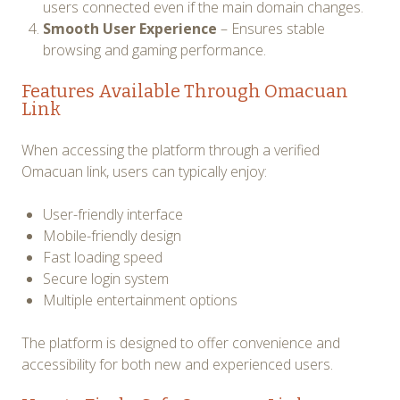
users connected even if the main domain changes.
Smooth User Experience
– Ensures stable
browsing and gaming performance.
Features Available Through Omacuan
Link
When accessing the platform through a verified
Omacuan link, users can typically enjoy:
User-friendly interface
Mobile-friendly design
Fast loading speed
Secure login system
Multiple entertainment options
The platform is designed to offer convenience and
accessibility for both new and experienced users.