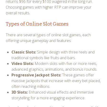
returns $96 for every $100 wagered in the long run.
Choosing games with higher RTP can improve your
overall results.
Types of Online Slot Games
There are several types of online slot games, each
offering unique gameplay and features:
Classic Slots:
Simple design with three reels and
traditional symbols like fruits and bars.
Video Slots:
Modern slots with five or more reels,
advanced graphics, animations, and bonus rounds.
Progressive Jackpot Slots:
These games offer
massive jackpots that increase with every bet placed,
often reaching millions.
3D Slots:
Enhanced visual effects and immersive
storytelling for a more engaging experience.