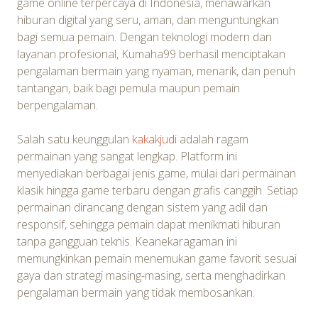
game online terpercaya di Indonesia, menawarkan
hiburan digital yang seru, aman, dan menguntungkan
bagi semua pemain. Dengan teknologi modern dan
layanan profesional, Kumaha99 berhasil menciptakan
pengalaman bermain yang nyaman, menarik, dan penuh
tantangan, baik bagi pemula maupun pemain
berpengalaman.
Salah satu keunggulan
kakakjudi
adalah ragam
permainan yang sangat lengkap. Platform ini
menyediakan berbagai jenis game, mulai dari permainan
klasik hingga game terbaru dengan grafis canggih. Setiap
permainan dirancang dengan sistem yang adil dan
responsif, sehingga pemain dapat menikmati hiburan
tanpa gangguan teknis. Keanekaragaman ini
memungkinkan pemain menemukan game favorit sesuai
gaya dan strategi masing-masing, serta menghadirkan
pengalaman bermain yang tidak membosankan.