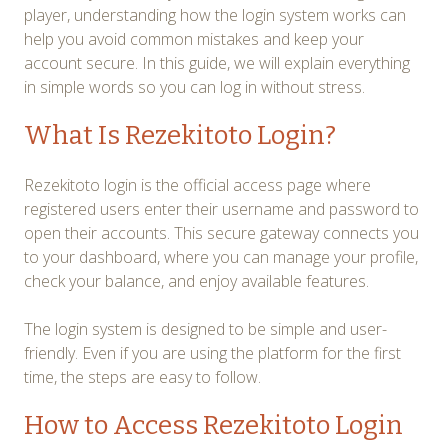
player, understanding how the login system works can
help you avoid common mistakes and keep your
account secure. In this guide, we will explain everything
in simple words so you can log in without stress.
What Is Rezekitoto Login?
Rezekitoto login is the official access page where
registered users enter their username and password to
open their accounts. This secure gateway connects you
to your dashboard, where you can manage your profile,
check your balance, and enjoy available features.
The login system is designed to be simple and user-
friendly. Even if you are using the platform for the first
time, the steps are easy to follow.
How to Access Rezekitoto Login