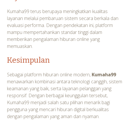
Kumaha99 terus berupaya meningkatkan kualitas
layanan melalui pembaruan sistem secara berkala dan
evaluasi performa. Dengan pendekatan ini, platform
mampu mempertahankan standar tinggi dalam
memberikan pengalaman hiburan online yang
memuaskan.
Kesimpulan
Sebagai platform hiburan online modern,
Kumaha99
menawarkan kombinasi antara teknologi canggih, sistem
keamanan yang baik, serta layanan pelanggan yang
responsif. Dengan berbagai keunggulan tersebut,
Kumaha99 menjadi salah satu pilihan menarik bagi
pengguna yang mencari hiburan digital berkualitas
dengan pengalaman yang aman dan nyaman.