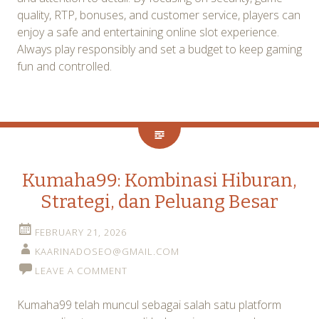
quality, RTP, bonuses, and customer service, players can
enjoy a safe and entertaining online slot experience.
Always play responsibly and set a budget to keep gaming
fun and controlled.
Kumaha99: Kombinasi Hiburan,
Strategi, dan Peluang Besar
FEBRUARY 21, 2026
KAARINADOSEO@GMAIL.COM
LEAVE A COMMENT
Kumaha99 telah muncul sebagai salah satu platform