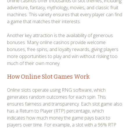
online casinos offer thousands of slot themes, including
adventure, fantasy, mythology, movies, and classic fruit
machines. This variety ensures that every player can find
a game that matches their interests.
Another key attraction is the availability of generous
bonuses. Many online casinos provide welcome
bonuses, free spins, and loyalty rewards, giving players
more opportunities to play and win without risking too
much of their own money.
How Online Slot Games Work
Online slots operate using RNG software, which
generates random outcomes for each spin. This
ensures fairness and transparency. Each slot game also
has a Return to Player (RTP) percentage, which
indicates how much money the game pays back to
players over time. For example, a slot with a 96% RTP