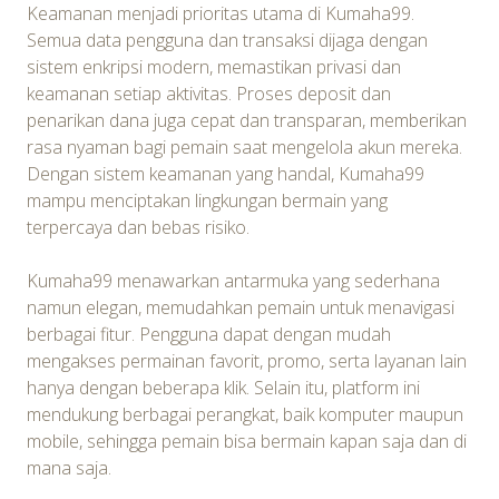
Keamanan menjadi prioritas utama di Kumaha99.
Semua data pengguna dan transaksi dijaga dengan
sistem enkripsi modern, memastikan privasi dan
keamanan setiap aktivitas. Proses deposit dan
penarikan dana juga cepat dan transparan, memberikan
rasa nyaman bagi pemain saat mengelola akun mereka.
Dengan sistem keamanan yang handal, Kumaha99
mampu menciptakan lingkungan bermain yang
terpercaya dan bebas risiko.
Kumaha99 menawarkan antarmuka yang sederhana
namun elegan, memudahkan pemain untuk menavigasi
berbagai fitur. Pengguna dapat dengan mudah
mengakses permainan favorit, promo, serta layanan lain
hanya dengan beberapa klik. Selain itu, platform ini
mendukung berbagai perangkat, baik komputer maupun
mobile, sehingga pemain bisa bermain kapan saja dan di
mana saja.