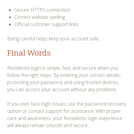
Secure HTTPS connection
Correct website spelling
Official customer support links
Being careful helps keep your account safe.
Final Words
Rezekitoto login is simple, fast, and secure when you
follow the right steps. By entering your correct details,
protecting your password, and using trusted devices,
you can access your account without any problems.
If you ever face login issues, use the password recovery
option or contact support for assistance. With proper
care and awareness, your Rezekitoto login experience
will always remain smooth and secure.