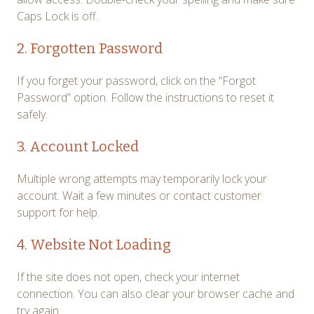
Caps Lock is off.
2. Forgotten Password
If you forget your password, click on the “Forgot
Password” option. Follow the instructions to reset it
safely.
3. Account Locked
Multiple wrong attempts may temporarily lock your
account. Wait a few minutes or contact customer
support for help.
4. Website Not Loading
If the site does not open, check your internet
connection. You can also clear your browser cache and
try again.