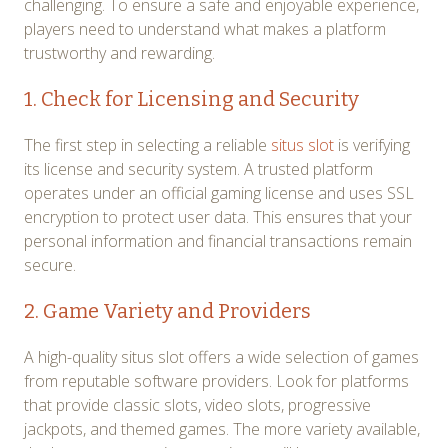
challenging. To ensure a safe and enjoyable experience,
players need to understand what makes a platform
trustworthy and rewarding.
1. Check for Licensing and Security
The first step in selecting a reliable
situs slot
is verifying
its license and security system. A trusted platform
operates under an official gaming license and uses SSL
encryption to protect user data. This ensures that your
personal information and financial transactions remain
secure.
2. Game Variety and Providers
A high-quality situs slot offers a wide selection of games
from reputable software providers. Look for platforms
that provide classic slots, video slots, progressive
jackpots, and themed games. The more variety available,