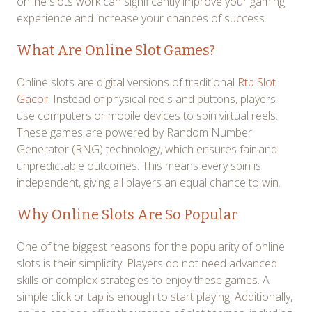
online slots work can significantly improve your gaming
experience and increase your chances of success.
What Are Online Slot Games?
Online slots are digital versions of traditional
Rtp Slot
Gacor
. Instead of physical reels and buttons, players
use computers or mobile devices to spin virtual reels.
These games are powered by Random Number
Generator (RNG) technology, which ensures fair and
unpredictable outcomes. This means every spin is
independent, giving all players an equal chance to win.
Why Online Slots Are So Popular
One of the biggest reasons for the popularity of online
slots is their simplicity. Players do not need advanced
skills or complex strategies to enjoy these games. A
simple click or tap is enough to start playing. Additionally,