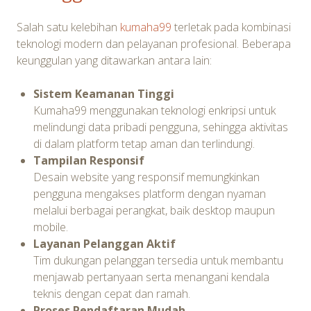
Salah satu kelebihan
kumaha99
terletak pada kombinasi
teknologi modern dan pelayanan profesional. Beberapa
keunggulan yang ditawarkan antara lain:
Sistem Keamanan Tinggi
Kumaha99 menggunakan teknologi enkripsi untuk
melindungi data pribadi pengguna, sehingga aktivitas
di dalam platform tetap aman dan terlindungi.
Tampilan Responsif
Desain website yang responsif memungkinkan
pengguna mengakses platform dengan nyaman
melalui berbagai perangkat, baik desktop maupun
mobile.
Layanan Pelanggan Aktif
Tim dukungan pelanggan tersedia untuk membantu
menjawab pertanyaan serta menangani kendala
teknis dengan cepat dan ramah.
Proses Pendaftaran Mudah