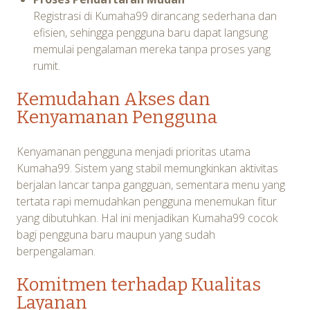
Registrasi di Kumaha99 dirancang sederhana dan
efisien, sehingga pengguna baru dapat langsung
memulai pengalaman mereka tanpa proses yang
rumit.
Kemudahan Akses dan
Kenyamanan Pengguna
Kenyamanan pengguna menjadi prioritas utama
Kumaha99. Sistem yang stabil memungkinkan aktivitas
berjalan lancar tanpa gangguan, sementara menu yang
tertata rapi memudahkan pengguna menemukan fitur
yang dibutuhkan. Hal ini menjadikan Kumaha99 cocok
bagi pengguna baru maupun yang sudah
berpengalaman.
Komitmen terhadap Kualitas
Layanan