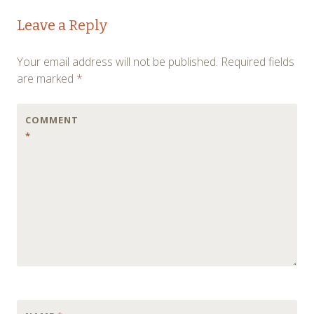
Post
←
→
Leave a Reply
navigation
Your email address will not be published.
Required fields
are marked
*
COMMENT
*