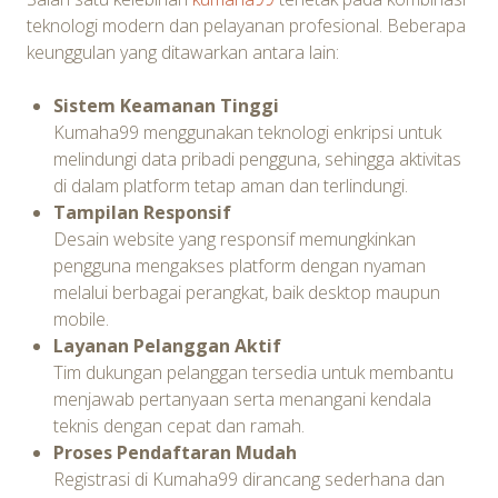
teknologi modern dan pelayanan profesional. Beberapa
keunggulan yang ditawarkan antara lain:
Sistem Keamanan Tinggi
Kumaha99 menggunakan teknologi enkripsi untuk
melindungi data pribadi pengguna, sehingga aktivitas
di dalam platform tetap aman dan terlindungi.
Tampilan Responsif
Desain website yang responsif memungkinkan
pengguna mengakses platform dengan nyaman
melalui berbagai perangkat, baik desktop maupun
mobile.
Layanan Pelanggan Aktif
Tim dukungan pelanggan tersedia untuk membantu
menjawab pertanyaan serta menangani kendala
teknis dengan cepat dan ramah.
Proses Pendaftaran Mudah
Registrasi di Kumaha99 dirancang sederhana dan