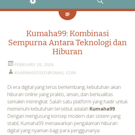
WIDGETS
SEARCH
Kumaha99: Kombinasi
Sempurna Antara Teknologi dan
Hiburan
FEBRUARY 20, 2026
KAARINADOSEO@GMAIL.COM
Di era digital yang terus berkembang, kebutuhan akan
hiburan online yang praktis, aman, dan berkualitas
semakin meningkat. Salah satu platform yang hadir untuk
memenuhi kebutuhan tersebut adalah
Kumaha99
.
Dengan mengusung konsep modern dan sistem yang
stabil, Kumaha99 menawarkan pengalaman hiburan
digital yang nyaman bagi para penggunanya.