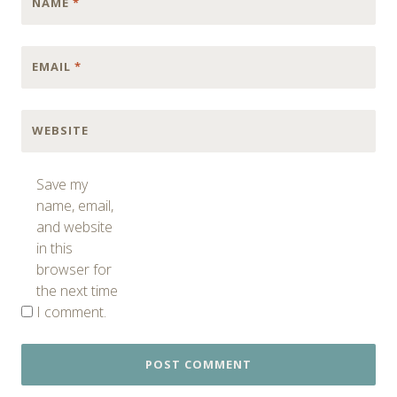
NAME
*
EMAIL
*
WEBSITE
Save my
name, email,
and website
in this
browser for
the next time
I comment.