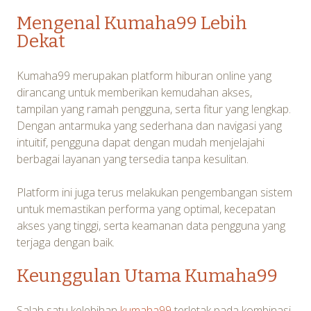
Mengenal Kumaha99 Lebih
Dekat
Kumaha99 merupakan platform hiburan online yang
dirancang untuk memberikan kemudahan akses,
tampilan yang ramah pengguna, serta fitur yang lengkap.
Dengan antarmuka yang sederhana dan navigasi yang
intuitif, pengguna dapat dengan mudah menjelajahi
berbagai layanan yang tersedia tanpa kesulitan.
Platform ini juga terus melakukan pengembangan sistem
untuk memastikan performa yang optimal, kecepatan
akses yang tinggi, serta keamanan data pengguna yang
terjaga dengan baik.
Keunggulan Utama Kumaha99
Salah satu kelebihan
kumaha99
terletak pada kombinasi