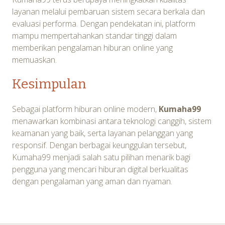
layanan melalui pembaruan sistem secara berkala dan
evaluasi performa. Dengan pendekatan ini, platform
mampu mempertahankan standar tinggi dalam
memberikan pengalaman hiburan online yang
memuaskan.
Kesimpulan
Sebagai platform hiburan online modern,
Kumaha99
menawarkan kombinasi antara teknologi canggih, sistem
keamanan yang baik, serta layanan pelanggan yang
responsif. Dengan berbagai keunggulan tersebut,
Kumaha99 menjadi salah satu pilihan menarik bagi
pengguna yang mencari hiburan digital berkualitas
dengan pengalaman yang aman dan nyaman.